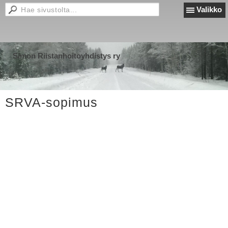
Valikko
Simon Riistanhoitoyhdistys ry
SRVA-sopimus