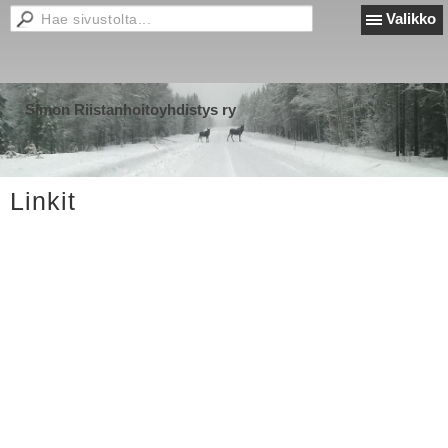
Valikko
Simon Riistanhoitoyhdistys ry
Linkit