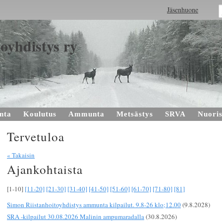
Jäsenhuone
oyhdistys ry
nta
Koulutus
Ammunta
Metsästys
SRVA
Nuoris
Tervetuloa
« Takaisin
Ajankohtaista
[1-10]
[11-20]
[21-30]
[31-40]
[41-50]
[51-60]
[61-70]
[71-80]
[81]
Simon Riistanhoitoyhdistys ammunta kilpailut. 9.8-26 klo;12.00
(9.8.2028)
SRA -kilpailut 30.08.2026 Malinin ampumaradalla
(30.8.2026)