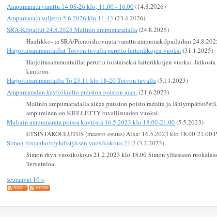
Ampumarata varattu 14.08-26 klo; 11.00 - 16.00
(14.8.2026)
Ampumarata suljettu 5.6.2026 klo 11-13
(23.4.2026)
SRA-Kilpailut 24.8.2025 Malinin ampumaradalla
(24.8.2025)
Haulikko- ja SRA/Pienoishirvirata varattu ampumakilpailuihin 24.8.202
Harjoitusammuntaillat Toivon tuvalla peruttu laiterikkojen vuoksi
(31.1.2025)
Harjoitusammuntaillat peruttu toistaiseksi laiterikkojen vuoksi. Jatkosta 
kuntoon.
Harjoitusammuntailta To 23.11 klo 18-20 Toivon tuvalla
(5.11.2023)
Ampumaradan käyttökielto puuston poiston ajan.
(21.6.2023)
Malinin ampumaradalla alkaa puuston poisto radalta ja lähiympäristöstä. 
ampuminen on KIELLETTY tuvallisuuden vuoksi.
Malinin ampumarata poissa käytöstä 16.5.2023 klo 18.00-21.00
(5.5.2023)
ETSINTÄKOULUTUS (maasto-osuus) Aika: 16.5.2023 klo 18.00-21.00 Pa
Simon riistanhoitoyhdistyksen vuosikokous 21.2
(3.2.2023)
Simon rhyn vuosikokous 21.2.2023 klo 18.00 Simon yläasteen ruokalassa.
Tervetuloa.
seuraavat 10 »