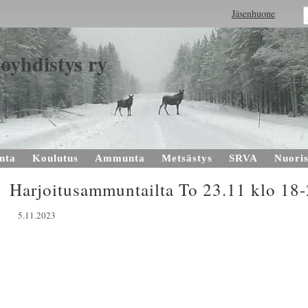
Jäsenhuone
oyhdistys ry
nta
Koulutus
Ammunta
Metsästys
SRVA
Nuoris
Harjoitusammuntailta To 23.11 klo 18-
5.11.2023