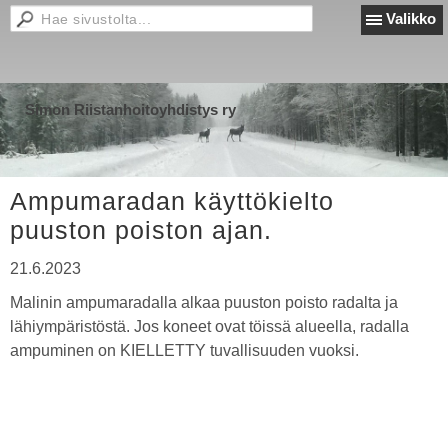
Valikko
Simon Riistanhoitoyhdistys ry
Ampumaradan käyttökielto
puuston poiston ajan.
21.6.2023
Malinin ampumaradalla alkaa puuston poisto radalta ja
lähiympäristöstä. Jos koneet ovat töissä alueella, radalla
ampuminen on KIELLETTY tuvallisuuden vuoksi.