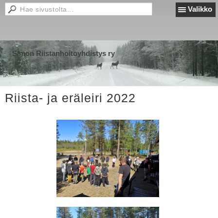
Valikko
Simon Riistanhoitoyhdistys ry
Riista- ja eräleiri 2022