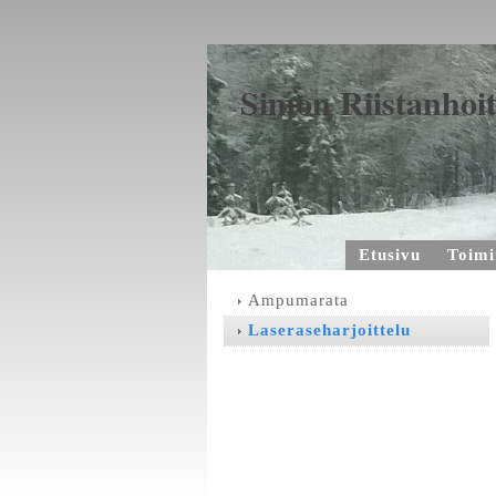
Simon Riistanhoit
Etusivu
Toimi
Ampumarata
Laseraseharjoittelu