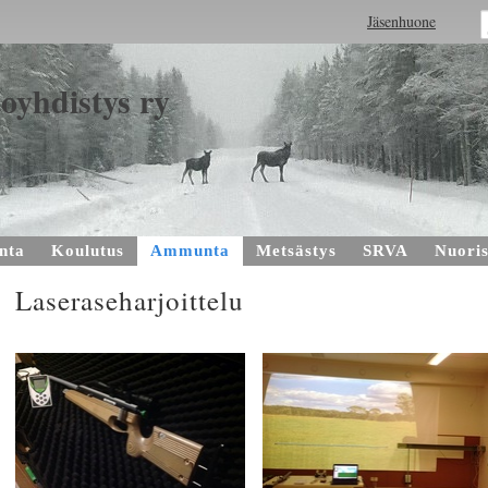
Jäsenhuone
oyhdistys ry
nta
Koulutus
Ammunta
Metsästys
SRVA
Nuoris
Laseraseharjoittelu